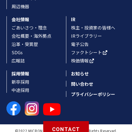
周辺機器
会社情報
IR
ごあいさつ・理念
株主・投資家の皆様へ
会社概要・海外拠点
IRライブラリー
沿革・受賞歴
電子公告
SDGs
ファクトシート
広報誌
株価情報
採用情報
お知らせ
新卒採用
問い合わせ
中途採用
プライバシーポリシー
CONTACT
©2022 MICRON MACHINERY CO., LTD. All Rights Reserved.