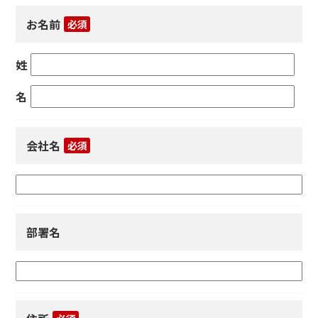
お名前
必須
姓
名
会社名
必須
部署名