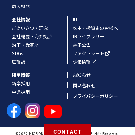
周辺機器
会社情報
IR
ごあいさつ・理念
株主・投資家の皆様へ
会社概要・海外拠点
IRライブラリー
沿革・受賞歴
電子公告
SDGs
ファクトシート
広報誌
株価情報
採用情報
お知らせ
新卒採用
問い合わせ
中途採用
プライバシーポリシー
CONTACT
©2022 MICRON MACHINERY CO., LTD. All Rights Reserved.