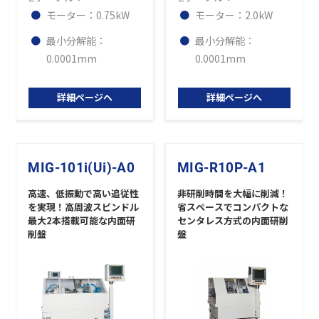
モーター：0.75kW
モーター：2.0kW
最小分解能：
最小分解能：
0.0001mm
0.0001mm
詳細ページへ
詳細ページへ
MIG-101i(Ui)-A0
MIG-R10P-A1
高速、低振動で高い追従性
非研削時間を大幅に削減！
を実現！高周波スピンドル
省スペースでコンパクトな
最大2本搭載可能な内面研
センタレス方式の内面研削
削盤
盤