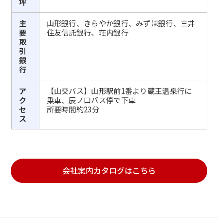
坪
主
山形銀行、きらやか銀行、みずほ銀行、三井
要
住友信託銀行、荘内銀行
取
引
銀
行
ア
【山交バス】山形駅前1番より蔵王温泉行に
ク
乗車、辰ノ口バス停で下車
セ
所要時間約23分
ス
会社案内カタログはこちら