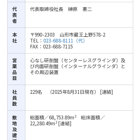
代
代表取締役社長 榊原 憲二
表
者
本
〒990-2303 山形市蔵王上野578-2
社
TEL：
023-688-8111（代）
FAX：023-688-7115
営
心なし研削盤（センターレスグラインダ）及
業
び内面研削盤（インターナルグラインダ）と
品
その周辺装置
目
社
229名 （2025年8月31日現在） [連結]
員
数
2
敷
総面積／68,753.89m
総床面積／
2
地
22,280.49m
[連結]
及
建