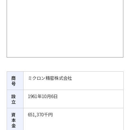
商
ミクロン精密株式会社
号
設
1961年10月6日
立
資
651,370千円
本
金