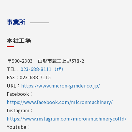
事業所
本社工場
〒990-2303 山形市蔵王上野578-2
TEL：
023-688-8111（代）
FAX：023-688-7115
URL：
https://www.micron-grinder.co.jp/
Facebook：
https://www.facebook.com/micronmachinery/
Instagram：
https://www.instagram.com/micronmachinerycoltd/
Youtube：