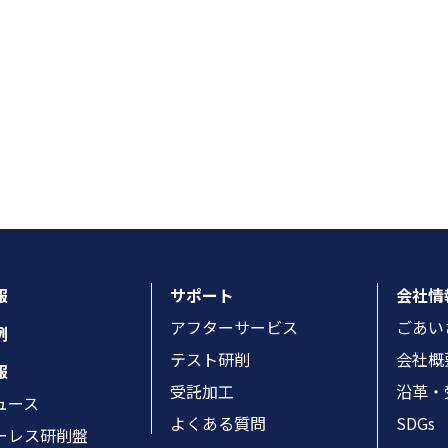
報
サポート
会社情
アフターサービス
ごあい
例
テスト研削
会社概
報
受託加工
沿革・
ュース
よくある質問
SDGs
ーレス研削盤