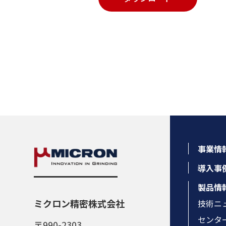
事業情
導入事
製品情
ミクロン精密株式会社
技術ニ
センタ
〒990-2303