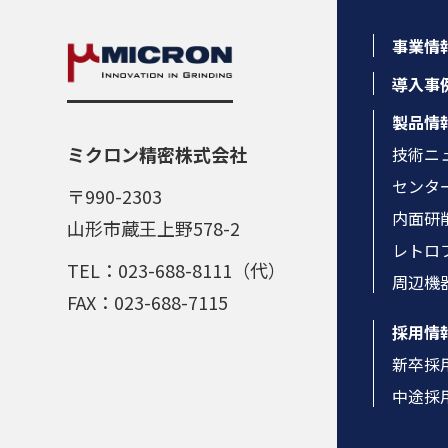
事業情
導入事
製品情
ミクロン精密株式会社
技術ニ
センタ
〒990-2303
内面研
山形市蔵王上野578-2
レトロ
TEL：023-688-8111（代）
周辺機
FAX：023-688-7115
採用情
新卒採
中途採