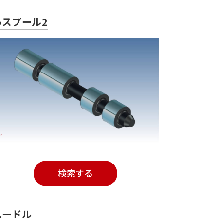
小スプール2
検索する
ードル