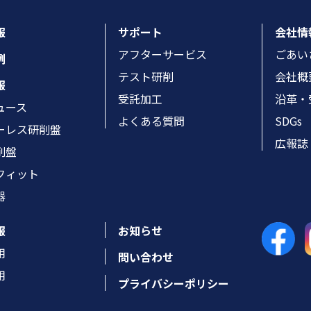
報
サポート
会社情
アフターサービス
ごあい
例
テスト研削
会社概
報
受託加工
沿革・
ュース
よくある質問
SDGs
ーレス研削盤
広報誌
削盤
フィット
器
報
お知らせ
用
問い合わせ
用
プライバシーポリシー