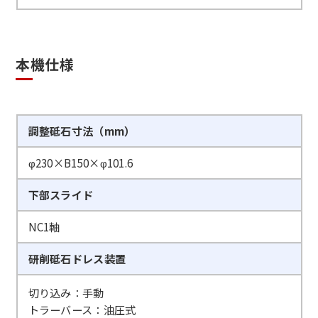
本機仕様
調整砥石寸法（mm）
φ230×B150×φ101.6
下部スライド
NC1軸
研削砥石ドレス装置
切り込み：手動
トラーバース：油圧式