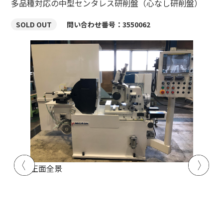
多品種対応の中型センタレス研削盤（心なし研削盤）
SOLD OUT
問い合わせ番号：3550062
研削砥
正面全景