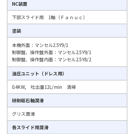
NC装置
下部スライド用 1軸（Ｆａｎｕｃ）
塗装
本機外面：マンセル2.5Y9/1
制御盤、操作盤外面：マンセル2.5Y9/1
制御盤、操作盤内面：マンセル2.5Y8/2
油圧ユニット（ドレス用）
0.4KW, 吐出量12L/min 清掃
研削砥石軸潤滑
グリス潤滑
各スライド用潤滑