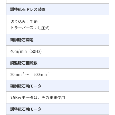
調整砥石ドレス装置
切り込み：手動
トラーバース：油圧式
研削砥石周速
40m/min（50Hz)
調整砥石回転数
20min⁻¹ ～ 200min⁻¹
研削砥石軸モータ
7.5Kw モータは、そのまま使用
調整砥石軸モータ