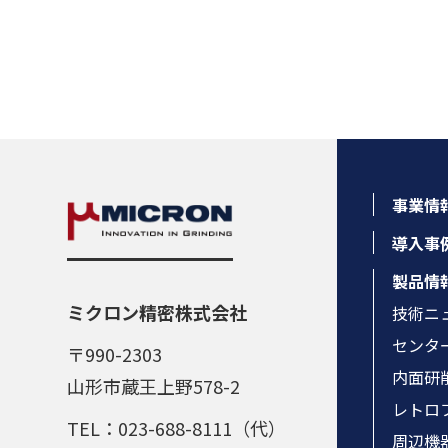
事業情
導入事
製品情
ミクロン精密株式会社
技術ニ
センタ
〒990-2303
内面研
山形市蔵王上野578-2
レトロ
TEL：023-688-8111（代）
周辺機