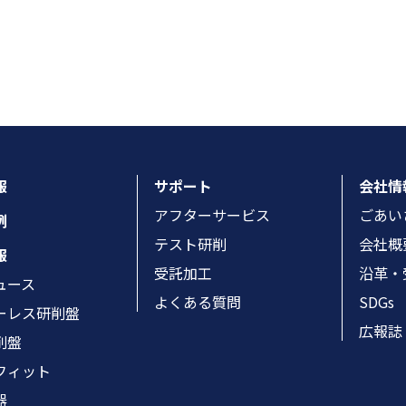
報
サポート
会社情
アフターサービス
ごあい
例
テスト研削
会社概
報
受託加工
沿革・
ュース
よくある質問
SDGs
ーレス研削盤
広報誌
削盤
フィット
器