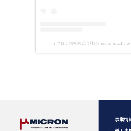
ミクロン精密株式会社(@micronmachine
事業情
導入事