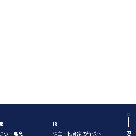
報
IR
さつ・理念
株主・投資家の皆様へ