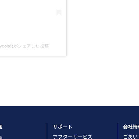
rycoltd)がシェアした投稿
報
サポート
会社情
アフターサービス
ごあい
例