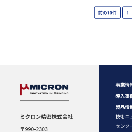
前の10件
1
事業情
導入事
製品情
ミクロン精密株式会社
技術ニ
センタ
〒990-2303