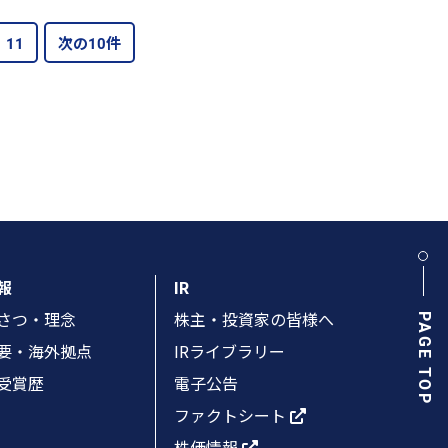
11
次の10件
報
IR
さつ・理念
株主・投資家の皆様へ
PAGE TOP
要・海外拠点
IRライブラリー
受賞歴
電子公告
ファクトシート
株価情報